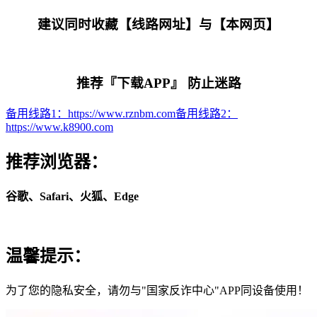
建议同时收藏【线路网址】与【本网页】
推荐『下载APP』 防止迷路
备用线路
1
：
https://www.rznbm.com
备用线路
2
：
https://www.k8900.com
推荐浏览器：
谷歌、Safari、火狐、Edge
温馨提示：
为了您的隐私安全，请勿与"国家反诈中心"APP同设备使用！