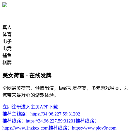
真人
体育
电子
电竞
捕鱼
棋牌
美女荷官 · 在线发牌
全网最美荷官，倾情出演，极致视觉盛宴，多元游戏种类，为
您带来最舒心的游戏体验。
立即注册
进入主页
APP下载
推荐主线路：
https://34.96.227.59:31202
推荐线路：
https://34.96.227.59:31201
推荐线路：
https://www.1nzkex.com
推荐线路：
https://www.plov9r.com