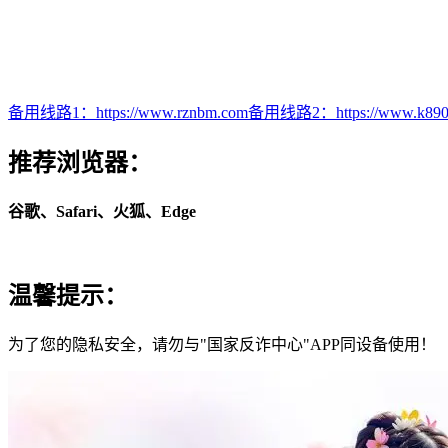
备用线路
1
：
https://www.rznbm.com
备用线路
2
：
https://www.k89
推荐浏览器：
谷歌、Safari、火狐、Edge
温馨提示：
为了您的隐私安全，请勿与"国家反诈中心"APP同设备使用！